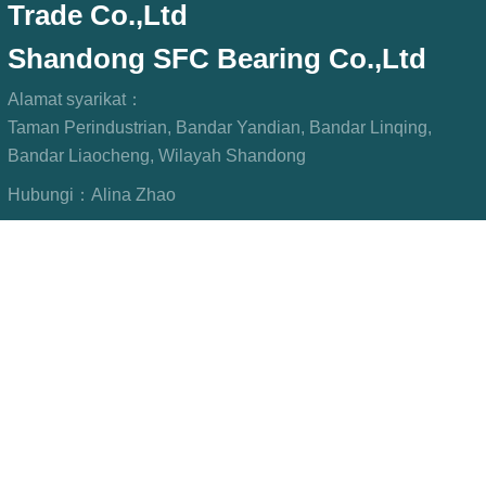
Trade Co.,Ltd
Shandong SFC Bearing Co.,Ltd
Alamat syarikat：
Taman Perindustrian, Bandar Yandian, Bandar Linqing,
Bandar Liaocheng, Wilayah Shandong
Hubungi：
Alina Zhao
Telefon：
+8615806967023
Faks：
+8615806967023
Peti mel：
sfcbearings@gmail.com
PAUTAN: