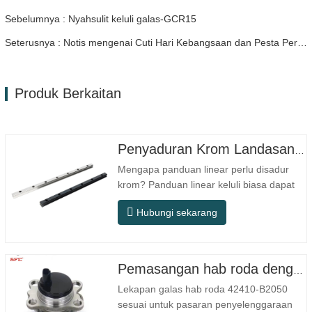
Sebelumnya : Nyahsulit keluli galas-GCR15
Seterusnya : Notis mengenai Cuti Hari Kebangsaan dan Pesta Pertengahan Musim Luruh pada 2025
Produk Berkaitan
Penyaduran Krom Landasan Panduan Linear
Mengapa panduan linear perlu disadur
krom? Panduan linear keluli biasa dapat
memenuhi keperluan operasi asas dalam
Hubungi sekarang
persekitaran kering dalaman
konvensional, tetapi dalam senario
penggunaan praktikal seperti peralatan
automasi, mesin alat ketepatan, peralatan
Pemasangan hab roda dengan galas 42410-B2050
luar, bengkel pemprosesan lembap, dan…
Lekapan galas hab roda 42410-B2050
sesuai untuk pasaran penyelenggaraan