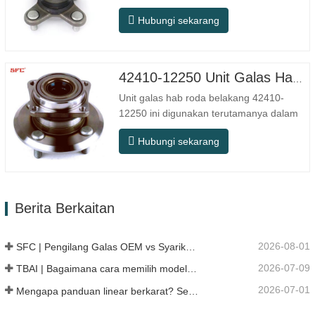
dan penggantian selepas jualan automotif,
Hubungi sekarang
memenuhi keperluan penggunaan untuk
perjalanan harian, pemanduan jarak jauh,
dan keadaan jalan raya bandar. Nombor
SFC. Nombor OEM. TIDAK.Lain-lain.
42410-12250 Unit Galas Hab Roda Belakang Berkualiti Tinggi
Aplikasi 513104 F2AC-…
Unit galas hab roda belakang 42410-
12250 ini digunakan terutamanya dalam
sistem gandar belakang model Jepun, dan
Hubungi sekarang
tergolong dalam reka bentuk hab
bersepadu yang menyepadukan galas,
bebibir dan struktur pemasangan.
Berbanding dengan struktur split
Berita Berkaitan
tradisional, pemasangan lebih langsung,…
2026-08-01
SFC | Pengilang Galas OEM vs Syarikat Perdagangan
2026-07-09
TBAI | Bagaimana cara memilih model panduan linear yang sesuai?
2026-07-01
Mengapa panduan linear berkarat? Sebab, langkah pencegahan, dan cadangan penyelenggaraan