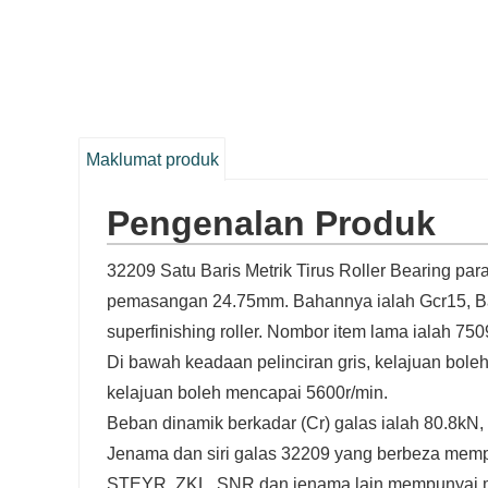
Maklumat produk
Pengenalan Produk
32209 Satu Baris Metrik Tirus Roller Bearing pa
pemasangan 24.75mm. Bahannya ialah Gcr15, Bah
superfinishing roller. Nombor item lama ialah 750
Di bawah keadaan pelinciran gris, kelajuan bol
kelajuan boleh mencapai 5600r/min.
Beban dinamik berkadar (Cr) galas ialah 80.8kN, 
Jenama dan siri galas 32209 yang berbeza memp
STEYR, ZKL, SNR dan jenama lain mempunyai mo