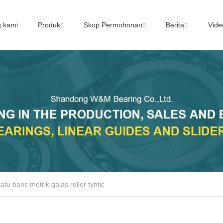
g kami
Produk
Skop Permohonan
Berita
Vide
tu baris metrik galas roller tyntic