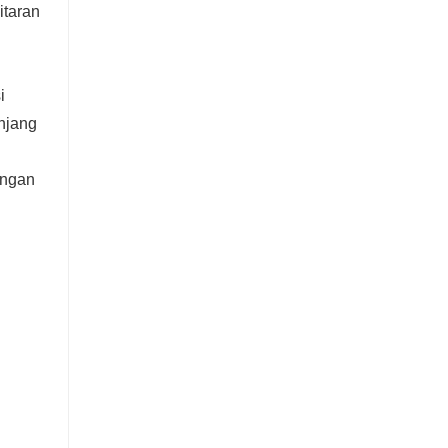
itaran
i
anjang
ongan