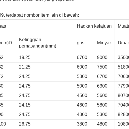
209, terdapat nombor item lain di bawah:
sas
Hadkan kelajuan
Muat
Ketinggian
(mm)D
gris
Minyak
Dina
pemasangan(mm)
52
19.25
6700
9000
3500
62
21.25
6000
7500
5180
72
24.25
5300
6700
7060
80
24.75
5000
6300
7790
85
24.75
4500
5600
8070
85
24.15
4600
5800
7040
90
24.75
4300
5300
8280
100
26.75
3800
4800
1080