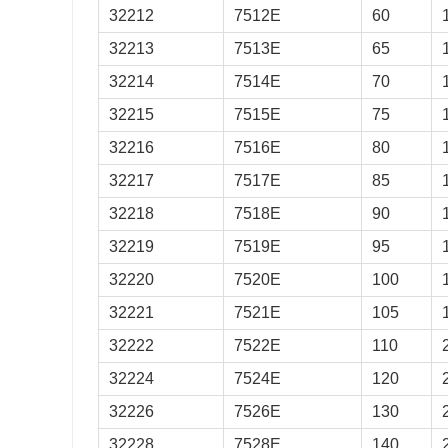
32212
7512E
60
1.541
32213
7513E
65
1.638
32214
7514E
70
1.734
32215
7515E
75
2.102
32216
7516E
80
2.659
32217
7517E
85
3.415
32218
7518E
90
4.188
32219
7519E
95
5.053
32220
7520E
100
6.206
32221
7521E
105
7.367
32222
7522E
110
9.204
32224
7524E
120
11.2
32226
7526E
130
16
32228
7528E
140
17.4