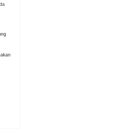
nda
ung
 akan