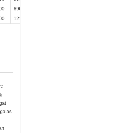
00
690000
17.4
00
1210000
23.3
ra
k
gat
 galas
an