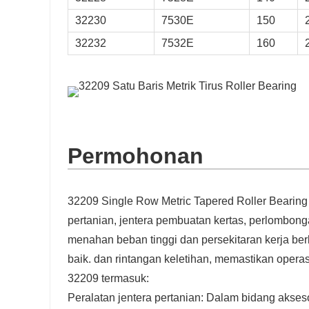
32230
7530E
150
0
23.3
32232
7532E
160
Permohonan
32209 Single Row Metric Tapered Roller Bearing
pertanian, jentera pembuatan kertas, perlombonga
menahan beban tinggi dan persekitaran kerja be
baik. dan rintangan keletihan, memastikan operas
32209 termasuk:
Peralatan jentera pertanian: Dalam bidang akseso