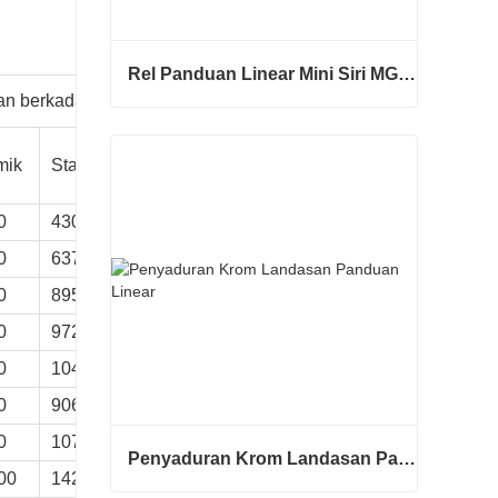
Rel Panduan Linear Mini Siri MG MGNR MGWR Pengilang
an berkadar
Rel Panduan Linear Mini Siri MG MGNR MGWR Pengilang
Berat(kg)
Hubungi sekarang
mik
Statik
0
43000
0.183
0
63700
0.286
0
89500
0.442
0
97200
0.528
0
104000
0.566
0
90600
0.594
0
107600
0.624
Penyaduran Krom Landasan Panduan Linear
00
142300
0.85