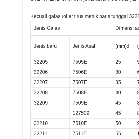
Kecuali galas roller tirus metrik baris tunggal 32
Jenis Galas
Dimensi a
Berat(kg)
Jenis baru
Jenis Asal
(mm)d
0.183
32205
7505E
25
0.286
32206
7506E
30
0.442
32207
7507E
35
0.528
32208
7508E
40
0.566
32209
7509E
45
0.594
127509
45
0.624
32210
7510E
50
0.85
32211
7511E
55
1.164