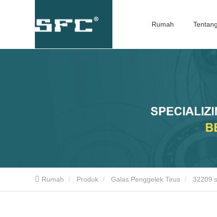
Rumah
Tentan
Rumah
Produk
Galas Penggelek Tirus
32209 sa