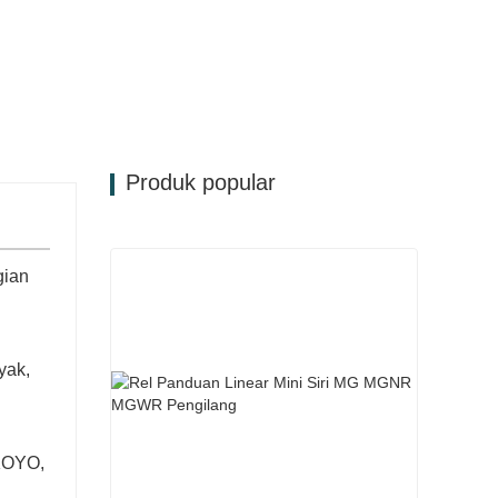
Produk popular
gian
yak,
 KOYO,