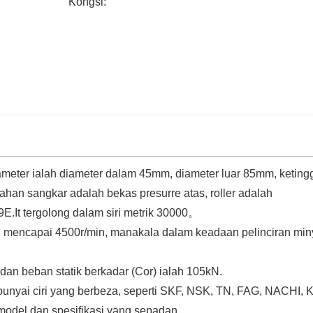
Kongsi:
rameter ialah diameter dalam 45mm, diameter luar 85mm, keting
an sangkar adalah bekas presurre atas, roller adalah
9E.It tergolong dalam siri metrik 30000。
eh mencapai 4500r/min, manakala dalam keadaan pelinciran min
dan beban statik berkadar (Cor) ialah 105kN.
unyai ciri yang berbeza, seperti SKF, NSK, TN, FAG, NACHI,
del dan spesifikasi yang sepadan.