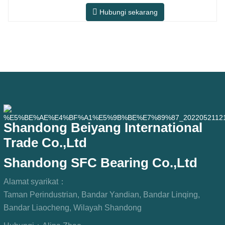
memenuhi keperluan operasi asas
Hubungi sekarang
dalam persekitaran kering dalaman
konvensional, tetapi dalam senario
penggunaan praktikal seperti peralatan
automasi, mesin alat ketepatan,
peralatan luar, bengkel pemprosesan
lembap, dan
Shandong Beiyang International
Trade Co.,Ltd
Shandong SFC Bearing Co.,Ltd
Alamat syarikat：
Taman Perindustrian, Bandar Yandian, Bandar Linqing,
Bandar Liaocheng, Wilayah Shandong