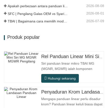
513104 F2AC-…
2026-08-08
Apakah perbezaan antara panduan linear HG, EG, dan MG?
2026-08-01
SFC | Pengilang Galas OEM vs Syarikat Perdagangan
2026-07-09
TBAI | Bagaimana cara memilih model panduan linear yang sesuai?
Produk popular
Rel Panduan Linear Mini Siri MG MGNR MGWR Pengilang
Siri panduan linear mikro TBAI MG
(MGNR, MGWR) ialah komponen
gerakan linear berprestasi tinggi yang
Hubungi sekarang
direka khusus untuk peralatan kecil
berketepatan tinggi. Ia mempunyai ciri-
ciri struktur padat, operasi lancar,
Penyaduran Krom Landasan Panduan Linear
ketepatan kedudukan tinggi, dan ruang
Mengapa panduan linear perlu disadur
pemasangan yang kecil. MGNR direka
krom? Panduan linear keluli biasa dapat
dengan