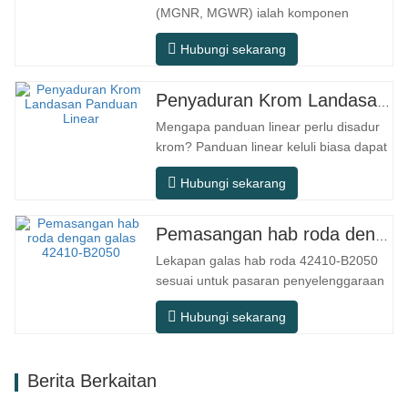
(MGNR, MGWR) ialah komponen
gerakan linear berprestasi tinggi yang
Hubungi sekarang
direka khusus untuk peralatan kecil
berketepatan tinggi. Ia mempunyai ciri-
ciri struktur padat, operasi lancar,
Penyaduran Krom Landasan Panduan Linear
ketepatan kedudukan tinggi, dan ruang
Mengapa panduan linear perlu disadur
pemasangan yang kecil. MGNR direka
krom? Panduan linear keluli biasa dapat
dengan…
memenuhi keperluan operasi asas
Hubungi sekarang
dalam persekitaran kering dalaman
konvensional, tetapi dalam senario
penggunaan praktikal seperti peralatan
Pemasangan hab roda dengan galas 42410-B2050
automasi, mesin alat ketepatan,
Lekapan galas hab roda 42410-B2050
peralatan luar, bengkel pemprosesan
sesuai untuk pasaran penyelenggaraan
lembap, dan…
dan penggantian selepas jualan
Hubungi sekarang
automotif, memenuhi keperluan
penggunaan untuk perjalanan harian,
pemanduan jarak jauh, dan keadaan
Berita Berkaitan
jalan raya bandar. Nombor SFC.
Nombor OEM. TIDAK.Lain-lain. Aplikasi