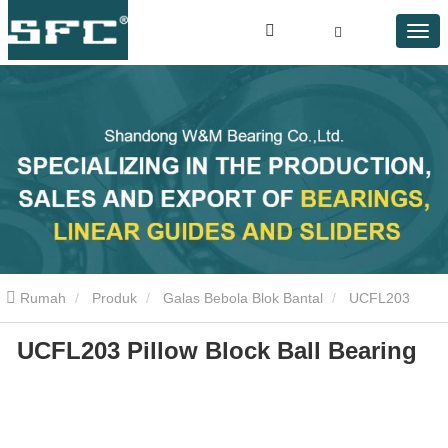
Rumah
Produk
Galas Bebola Blok Bantal
UCFL203
UCFL203 Pillow Block Ball Bearing
bantal bantal bantal