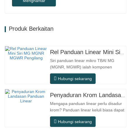
Menghantar
Produk Berkaitan
Rel Panduan Linear Mini Siri MG MGNR MGWR Pengilang
Siri panduan linear mikro TBAI MG
(MGNR, MGWR) ialah komponen
gerakan linear berprestasi tinggi yang
Hubungi sekarang
direka khusus untuk peralatan kecil
berketepatan tinggi. Ia mempunyai ciri-
ciri struktur padat, operasi lancar,
Penyaduran Krom Landasan Panduan Linear
ketepatan kedudukan tinggi, dan ruang
Mengapa panduan linear perlu disadur
pemasangan yang kecil. MGNR direka
krom? Panduan linear keluli biasa dapat
dengan…
memenuhi keperluan operasi asas
Hubungi sekarang
dalam persekitaran kering dalaman
konvensional, tetapi dalam senario