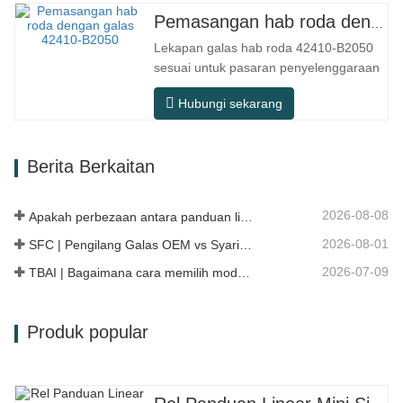
penggunaan praktikal seperti peralatan
Pemasangan hab roda dengan galas 42410-B2050
automasi, mesin alat ketepatan,
Lekapan galas hab roda 42410-B2050
peralatan luar, bengkel pemprosesan
sesuai untuk pasaran penyelenggaraan
lembap, dan…
dan penggantian selepas jualan
Hubungi sekarang
automotif, memenuhi keperluan
penggunaan untuk perjalanan harian,
pemanduan jarak jauh, dan keadaan
Berita Berkaitan
jalan raya bandar. Nombor SFC.
Nombor OEM. TIDAK.Lain-lain. Aplikasi
513104 F2AC-…
2026-08-08
Apakah perbezaan antara panduan linear HG, EG, dan MG?
2026-08-01
SFC | Pengilang Galas OEM vs Syarikat Perdagangan
2026-07-09
TBAI | Bagaimana cara memilih model panduan linear yang sesuai?
Produk popular