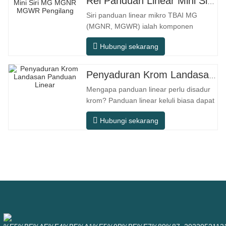
Rel Panduan Linear Mini Siri MG MGNR MGWR Pengilang
Siri panduan linear mikro TBAI MG
(MGNR, MGWR) ialah komponen
gerakan linear berprestasi tinggi yang
Hubungi sekarang
direka khusus untuk peralatan kecil
berketepatan tinggi. Ia mempunyai ciri-
ciri struktur padat, operasi lancar,
Penyaduran Krom Landasan Panduan Linear
ketepatan kedudukan tinggi, dan ruang
Mengapa panduan linear perlu disadur
pemasangan yang kecil. MGNR direka
krom? Panduan linear keluli biasa dapat
dengan
memenuhi keperluan operasi asas
Hubungi sekarang
dalam persekitaran kering dalaman
konvensional, tetapi dalam senario
penggunaan praktikal seperti peralatan
automasi, mesin alat ketepatan,
peralatan luar, bengkel pemprosesan
lembap, dan