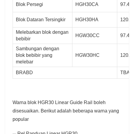
Blok Persegi
HGH30CA
97.4
KETEPATAN
KELAS PRAMUAT
Blok Dataran Tersingkir
HGH30HA
120.4
Melebarkan blok dengan
HGW30CC
97.4
bebibir
Sambungan dengan
Z0 / ZA / ZB
blok bebibir yang
HGW30HC
120.4
melebar
BRABD
TBAI 
Warna blok HGR30 Linear Guide Rail boleh
disesuaikan. Berikut adalah beberapa warna yang
popular