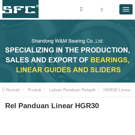
Rumah
Produk
Laluan Panduan Pelapik
HGR30 Linear
Rel Panduan Linear HGR30
Guide Rail