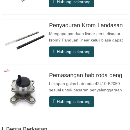
Hubungi sekarang
khusus untuk peralatan kecil berketepatan
tinggi. Ia mempunyai ciri-ciri struktur
padat, operasi lancar, ketepatan
kedudukan tinggi, dan ruang pemasangan
Penyaduran Krom Landasan Panduan Linear
yang kecil. MGNR direka dengan…
Mengapa panduan linear perlu disadur
krom? Panduan linear keluli biasa dapat
memenuhi keperluan operasi asas dalam
Hubungi sekarang
persekitaran kering dalaman
konvensional, tetapi dalam senario
penggunaan praktikal seperti peralatan
automasi, mesin alat ketepatan, peralatan
Pemasangan hab roda dengan galas 42410-B2050
luar, bengkel pemprosesan lembap, dan…
Lekapan galas hab roda 42410-B2050
sesuai untuk pasaran penyelenggaraan
dan penggantian selepas jualan automotif,
Hubungi sekarang
memenuhi keperluan penggunaan untuk
perjalanan harian, pemanduan jarak jauh,
dan keadaan jalan raya bandar. Nombor
SFC. Nombor OEM. TIDAK.Lain-lain.
Berita Berkaitan
Aplikasi 513104 F2AC-…