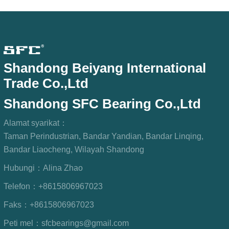
Shandong Beiyang International
Trade Co.,Ltd
Shandong SFC Bearing Co.,Ltd
Alamat syarikat：
Taman Perindustrian, Bandar Yandian, Bandar Linqing,
Bandar Liaocheng, Wilayah Shandong
Hubungi：
Alina Zhao
Telefon：
+8615806967023
Faks：
+8615806967023
Peti mel：
sfcbearings@gmail.com