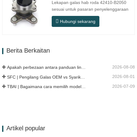
Lekapan galas hab roda 42410-B2050
sesuai untuk pasaran penyelenggaraan
dan penggantian selepas jualan automotif,
Hubungi sekarang
memenuhi keperluan penggunaan untuk
perjalanan harian, pemanduan jarak jauh,
dan keadaan jalan raya bandar. Nombor
SFC. Nombor OEM. TIDAK.Lain-lain.
Berita Berkaitan
Aplikasi 513104 F2AC-…
2026-08-08
Apakah perbezaan antara panduan linear HG, EG, dan MG?
2026-08-01
SFC | Pengilang Galas OEM vs Syarikat Perdagangan
2026-07-09
TBAI | Bagaimana cara memilih model panduan linear yang sesuai?
Artikel popular