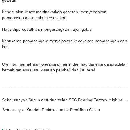
getaran;
Kesesuaian ketat: meningkatkan geseran, menyebabkan
pemanasan atau malah kesesakan;
Haus dipercepatkan: mengurangkan hayat galas;
Kesukaran pemasangan: menjejaskan kecekapan pemasangan dan
kos.
Oleh itu, memahami toleransi dimensi dan had dimensi galas adalah
kemahiran asas untuk setiap pembeli dan jurutera!
Sebelumnya : Susun atur dua talian SFC Bearing Factory telah mencapai hasil yang ketara: pembangunan yang diselaraskan bagi galas dan perniagaan penghantaran linear, penyelesaian tersuai telah memenangi pasaran global
Seterusnya : Kaedah Praktikal untuk Pemilihan Galas