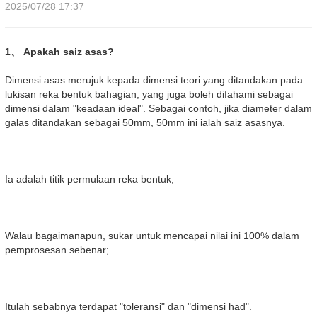
2025/07/28 17:37
1、 Apakah saiz asas?
Dimensi asas merujuk kepada dimensi teori yang ditandakan pada
lukisan reka bentuk bahagian, yang juga boleh difahami sebagai
dimensi dalam "keadaan ideal". Sebagai contoh, jika diameter dalam
galas ditandakan sebagai 50mm, 50mm ini ialah saiz asasnya.
Ia adalah titik permulaan reka bentuk;
Walau bagaimanapun, sukar untuk mencapai nilai ini 100% dalam
pemprosesan sebenar;
Itulah sebabnya terdapat "toleransi" dan "dimensi had".