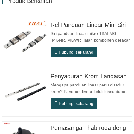
Produk Berkaitan
Rel Panduan Linear Mini Siri MG MGNR MGWR Pengilang
Siri panduan linear mikro TBAI MG
(MGNR, MGWR) ialah komponen gerakan
linear berprestasi tinggi yang direka
Hubungi sekarang
khusus untuk peralatan kecil berketepatan
tinggi. Ia mempunyai ciri-ciri struktur
padat, operasi lancar, ketepatan
kedudukan tinggi, dan ruang pemasangan
Penyaduran Krom Landasan Panduan Linear
yang kecil. MGNR direka dengan…
Mengapa panduan linear perlu disadur
krom? Panduan linear keluli biasa dapat
memenuhi keperluan operasi asas dalam
Hubungi sekarang
persekitaran kering dalaman
konvensional, tetapi dalam senario
penggunaan praktikal seperti peralatan
automasi, mesin alat ketepatan, peralatan
Pemasangan hab roda dengan galas 42410-B2050
luar, bengkel pemprosesan lembap, dan…