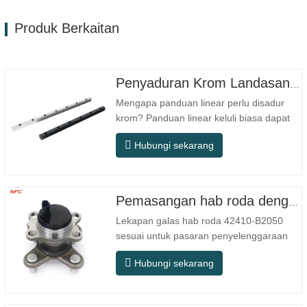
Produk Berkaitan
Penyaduran Krom Landasan Panduan Linear
Mengapa panduan linear perlu disadur
krom? Panduan linear keluli biasa dapat
memenuhi keperluan operasi asas dalam
Hubungi sekarang
persekitaran kering dalaman
konvensional, tetapi dalam senario
penggunaan praktikal seperti peralatan
automasi, mesin alat ketepatan, peralatan
Pemasangan hab roda dengan galas 42410-B2050
luar, bengkel pemprosesan lembap, dan…
Lekapan galas hab roda 42410-B2050
sesuai untuk pasaran penyelenggaraan
dan penggantian selepas jualan automotif,
Hubungi sekarang
memenuhi keperluan penggunaan untuk
perjalanan harian, pemanduan jarak jauh,
dan keadaan jalan raya bandar. Nombor