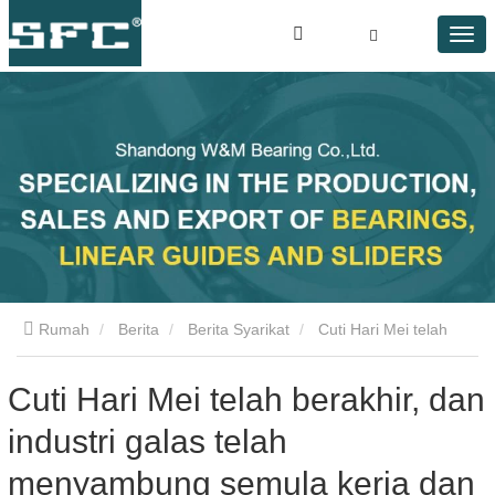
Rumah
Berita
Berita Syarikat
Cuti Hari Mei telah
berakhir, dan industri galas telah menyambung semula kerja
Cuti Hari Mei telah berakhir, dan
industri galas telah
dan pengeluaran secara menyeluruh
menyambung semula kerja dan