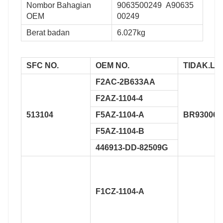
Nombor Bahagian
9063500249
A90635
OEM
00249
Berat badan
6.027kg
SFC NO.
OEM NO.
TIDAK.
Lai
F2AC-2B633AA
F2AZ-1104-4
513104
F5AZ-1104-A
BR930060
F5AZ-1104-B
446913-DD-82509G
F1CZ-1104-A