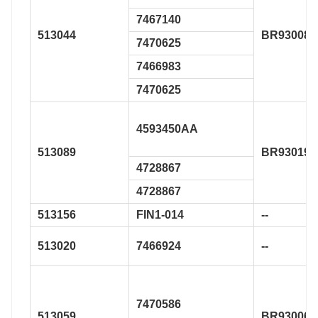
7467140
513044
BR930083
7470625
7466983
7470625
4593450AA
513089
BR930190
4728867
4728867
513156
FIN1-014
--
513020
7466924
--
7470586
513059
BR930061