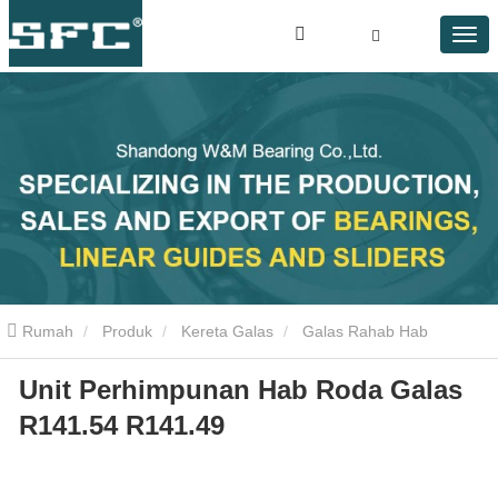
Rumah
Produk
Kereta Galas
Galas Rahab Hab
Unit Perhimpunan Hab Roda Galas
R141.54 R141.49
R141.54 R141.49