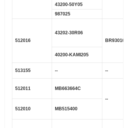
43200-50Y05
987025
43202-30R06
512016
BR930106
40200-KAMI205
513155
--
--
512011
MB663664C
--
512010
MB515400