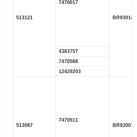
7470017
513121
BR930148
4383757
7470568
12429203
7470511
513087
BR930076