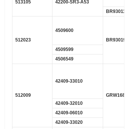
513105
42200-SR3-A53
BR930113
4509600
512023
BR930196
4509599
4506549
42409-33010
512009
GRW168
42409-32010
42409-06010
42409-33020