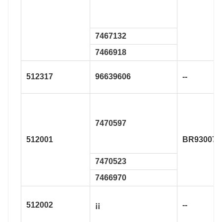
7467132
7466918
512317
96639606
--
7470597
512001
BR930070
7470523
7466970
512002
¡¡
--