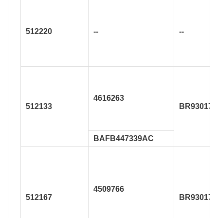
512220
--
--
4616263
512133
BR930176
BAFB447339AC
4509766
512167
BR930173