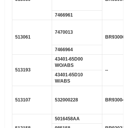
7466961
7470013
513061
BR930064
7466964
43401-65D00
WO/ABS
513193
--
43401-65D10
W/ABS
513107
532000228
BR930040
5016458AA