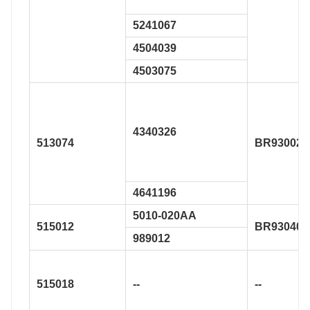
5241067
4504039
4503075
4340326
513074
BR930021
4641196
5010-020AA
515012
BR930405
989012
515018
--
--