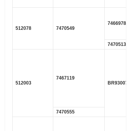
7466978
512078
7470549
7470513
7467119
512003
BR930074
7470555