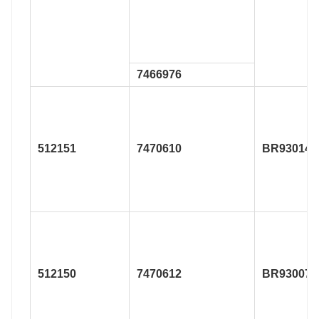
7466976
512151
7470610
BR930145
512150
7470612
BR930075