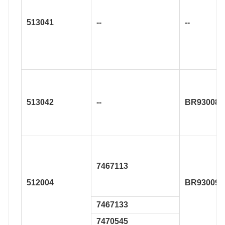
513041
--
--
513042
--
BR930087
7467113
512004
BR930096
7467133
7470545