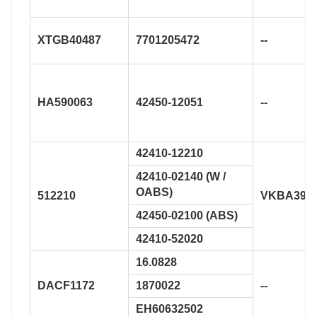
XTGB40487
7701205472
--
HA590063
42450-12051
--
42410-12210
42410-02140 (W /
OABS)
512210
VKBA393
42450-02100 (ABS)
42410-52020
16.0828
DACF1172
1870022
--
EH60632502