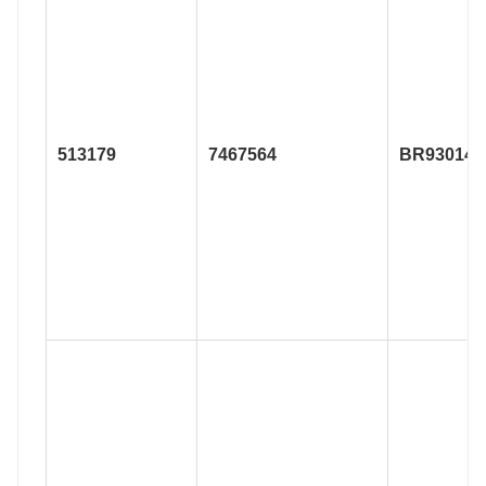
513179
7467564
BR930149