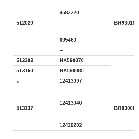
4582220
512029
BR930189
895460
--
513203
HA590076
513160
HA590085
--
¡¡
12413097
12413040
513137
BR930080
12429202