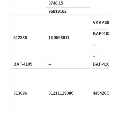
3748.15
95619162
VKBA365
BAF0103
512336
1K0598611
--
--
BAF-4105
--
BAF-4105
513096
31211129386
446420CD