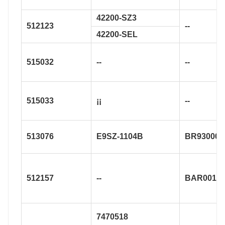
42200-SZ3
512123
--
42200-SEL
515032
--
--
515033
¡¡
--
513076
E9SZ-1104B
BR930004
512157
--
BAR0012
7470518