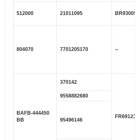
512000
21011095
BR930053
804070
7701205170
--
370142
9558882680
BAFB-444450
FR691239
BB
95496146