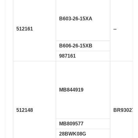
B603-26-15XA
512161
--
B606-26-15XB
987161
MB844919
512148
BR930271
MB809577
28BWK08G