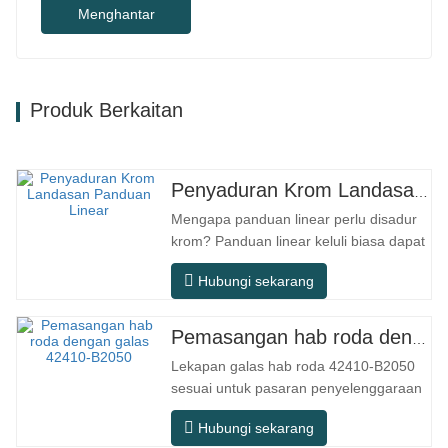
Menghantar
Produk Berkaitan
Penyaduran Krom Landasan Panduan Linear
Mengapa panduan linear perlu disadur
krom? Panduan linear keluli biasa dapat
memenuhi keperluan operasi asas
Hubungi sekarang
dalam persekitaran kering dalaman
konvensional, tetapi dalam senario
penggunaan praktikal seperti peralatan
Pemasangan hab roda dengan galas 42410-B2050
automasi, mesin alat ketepatan,
Lekapan galas hab roda 42410-B2050
peralatan luar, bengkel pemprosesan
sesuai untuk pasaran penyelenggaraan
lembap, dan…
dan penggantian selepas jualan
Hubungi sekarang
automotif, memenuhi keperluan