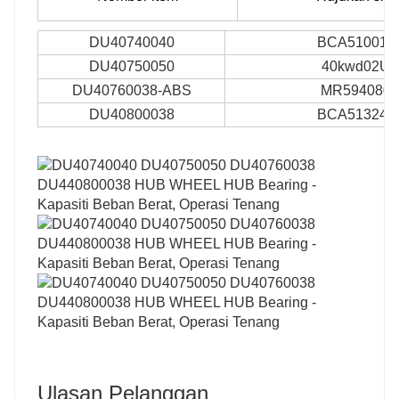
DU40740040
BCA510013
DU40750050
40kwd02U
DU40760038-ABS
MR594080
DU40800038
BCA513246
Ulasan Pelanggan