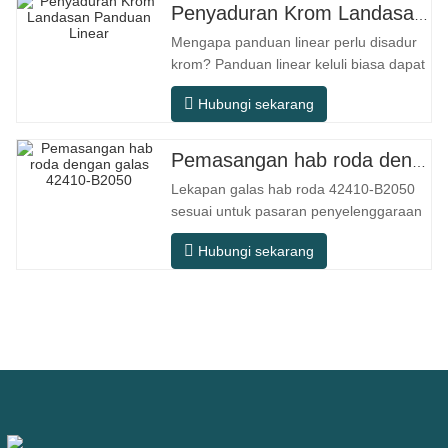
Penyaduran Krom Landasan Panduan Linear
Mengapa panduan linear perlu disadur
krom? Panduan linear keluli biasa dapat
memenuhi keperluan operasi asas
Hubungi sekarang
dalam persekitaran kering dalaman
konvensional, tetapi dalam senario
penggunaan praktikal seperti peralatan
Pemasangan hab roda dengan galas 42410-B2050
automasi, mesin alat ketepatan,
Lekapan galas hab roda 42410-B2050
peralatan luar, bengkel pemprosesan
sesuai untuk pasaran penyelenggaraan
lembap, dan
dan penggantian selepas jualan
Hubungi sekarang
automotif, memenuhi keperluan
penggunaan untuk perjalanan harian,
pemanduan jarak jauh, dan keadaan
jalan raya bandar. Nombor SFC.
Nombor OEM. TIDAK.Lain-lain. Aplikasi
513104 F2AC-