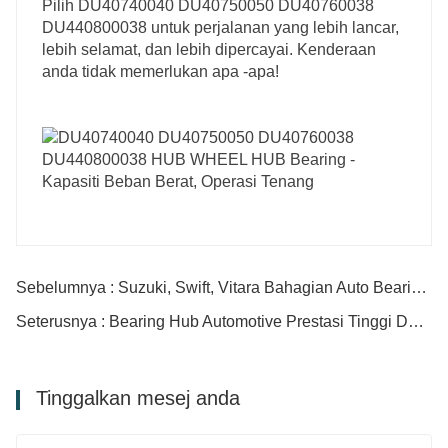
Pilih DU40740040 DU40750050 DU40760038
DU440800038 untuk perjalanan yang lebih lancar,
lebih selamat, dan lebih dipercayai. Kenderaan
anda tidak memerlukan apa -apa!
Sebelumnya : Suzuki, Swift, Vitara Bahagian Auto Bearing DU39740039 DU40680042 DU40720037 DU40730055
Seterusnya : Bearing Hub Automotive Prestasi Tinggi DU40800045/44 DU40850052/42.5NS DU41680040/35
Tinggalkan mesej anda