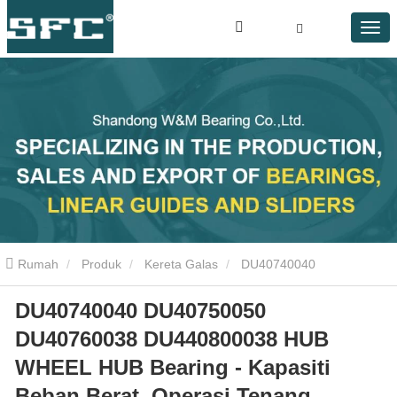
Rumah
Produk
Kereta Galas
DU40740040
DU40740040 DU40750050
DU40750050 DU40760038 DU440800038 HUB WHEEL HUB
DU40760038 DU440800038 HUB
BEARING - HEAVE LOAD CAPACITI, SUCLICE SURGED
WHEEL HUB Bearing - Kapasiti
Beban Berat, Operasi Tenang