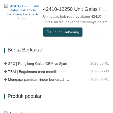
penggunaan untuk perjalanan harian,
pemanduan jarak jauh, dan keadaan
42410-12250 Unit Galas Hab Roda Belakang Berkualiti Tinggi
jalan raya bandar. Nombor SFC.
Unit galas hab roda belakang 42410-
Nombor OEM. TIDAK.Lain-lain. Aplikasi
12250 ini digunakan terutamanya dalam
513104 F2AC-…
sistem gandar belakang model Jepun,
Hubungi sekarang
dan tergolong dalam reka bentuk hab
bersepadu yang menyepadukan galas,
bebibir dan struktur pemasangan.
Berita Berkaitan
Berbanding dengan struktur split
tradisional, pemasangan lebih langsung,
…
2026-08-01
SFC | Pengilang Galas OEM vs Syarikat Perdagangan
2026-07-09
TBAI | Bagaimana cara memilih model panduan linear yang sesuai?
2026-07-01
Mengapa panduan linear berkarat? Sebab, langkah pencegahan, dan cadangan penyelenggaraan
Produk popular