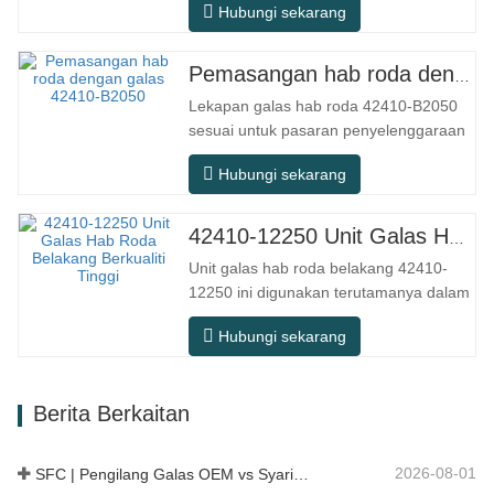
Hubungi sekarang
dalam persekitaran kering dalaman
konvensional, tetapi dalam senario
penggunaan praktikal seperti peralatan
Pemasangan hab roda dengan galas 42410-B2050
automasi, mesin alat ketepatan,
Lekapan galas hab roda 42410-B2050
peralatan luar, bengkel pemprosesan
sesuai untuk pasaran penyelenggaraan
lembap, dan…
dan penggantian selepas jualan
Hubungi sekarang
automotif, memenuhi keperluan
penggunaan untuk perjalanan harian,
pemanduan jarak jauh, dan keadaan
42410-12250 Unit Galas Hab Roda Belakang Berkualiti Tinggi
jalan raya bandar. Nombor SFC.
Unit galas hab roda belakang 42410-
Nombor OEM. TIDAK.Lain-lain. Aplikasi
12250 ini digunakan terutamanya dalam
513104 F2AC-…
sistem gandar belakang model Jepun,
Hubungi sekarang
dan tergolong dalam reka bentuk hab
bersepadu yang menyepadukan galas,
bebibir dan struktur pemasangan.
Berita Berkaitan
Berbanding dengan struktur split
tradisional, pemasangan lebih langsung,
…
2026-08-01
SFC | Pengilang Galas OEM vs Syarikat Perdagangan