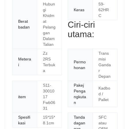
Hubun
59-
gi
Keras
62HR
Khidm
C
Berat
at
Ciri-ciri
badan
Pelang
utama:
gan
Dalam
Talian
Zz
Trans
Metera
2RS
misi
Permo
i
Terbuk
Ganda
honan
a
r
Depan
S11-
Pakej
Kadbo
30010
Penga
d /
item
17
ngkuta
Pallet
Fwb06
n
31
Spesifi
15*15*
Tanda
SFC
kasi
8.1cm
dagan
atau
gan
OEM