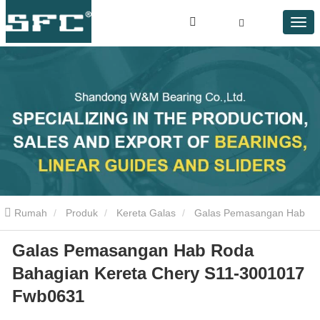
Rumah
Produk
Kereta Galas
Galas Pemasangan Hab
Galas Pemasangan Hab Roda
Roda Bahagian Kereta Chery S11-3001017 Fwb0631
Bahagian Kereta Chery S11-3001017
Fwb0631