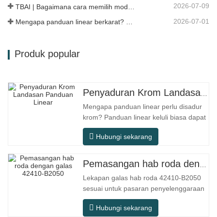
2026-07-09
TBAI | Bagaimana cara memilih model panduan linear yang sesuai?
2026-07-01
Mengapa panduan linear berkarat? Sebab, langkah pencegahan, dan cadangan penyelenggaraan
Produk popular
Penyaduran Krom Landasan Panduan Linear
Mengapa panduan linear perlu disadur
krom? Panduan linear keluli biasa dapat
memenuhi keperluan operasi asas
Hubungi sekarang
dalam persekitaran kering dalaman
konvensional, tetapi dalam senario
penggunaan praktikal seperti peralatan
Pemasangan hab roda dengan galas 42410-B2050
automasi, mesin alat ketepatan,
Lekapan galas hab roda 42410-B2050
peralatan luar, bengkel pemprosesan
sesuai untuk pasaran penyelenggaraan
lembap, dan
dan penggantian selepas jualan
Hubungi sekarang
automotif, memenuhi keperluan