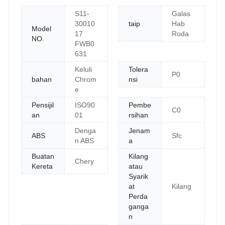
S11-
Galas
30010
taip
Hab
Model
17
Roda
NO.
FWB0
631
Keluli
Tolera
P0
bahan
Chrom
nsi
e
Pensijil
ISO90
Pembe
C0
an
01
rsihan
Denga
Jenam
ABS
Sfc
n ABS
a
Buatan
Kilang
Chery
Kereta
atau
Syarik
at
Kilang
Perda
ganga
n